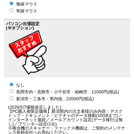
無線マウス
有線マウス
パソコン出張設定
(※オプション)
なし
長岡市内・見附市・小千谷市・柏崎市…11000円(税込)
新潟市・三条市・県内他…22000円(税込)
(2026/5/7価格改定しました)
【PC購入者限定価格】新潟県内の注文者様のみ内容：デスク
トップ・ドキュメント・ピクチャのデータ移動(10GBまで)／
インターネット接続／メールアカウント設定(データ移行は無
し)／プリンタ―設定(1台)
※複合機のスキャナー・ファックス機能は、ご契約のメンテナ
ンス依頼会社へお尋ねください。